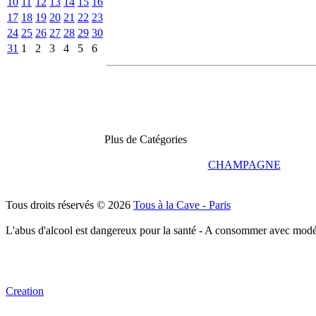
10
11
12
13
14
15
16
17
18
19
20
21
22
23
24
25
26
27
28
29
30
31
1
2
3
4
5
6
Plus de Catégories
CHAMPAGNE
Tous droits réservés © 2026
Tous à la Cave - Paris
L'abus d'alcool est dangereux pour la santé - A consommer avec modé
Creation