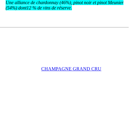
Une alliance de chardonnay (46%), pinot noir et pinot Meunier
(54%) dont12 % de vins de réserve.
CHAMPAGNE GRAND CRU