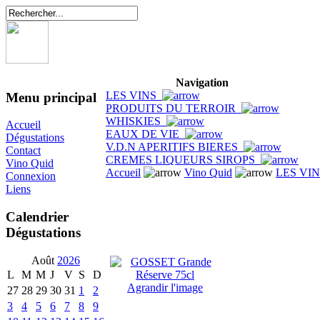
Navigation
LES VINS
Menu principal
PRODUITS DU TERROIR
WHISKIES
Accueil
EAUX DE VIE
Dégustations
V.D.N APERITIFS BIERES
Contact
CREMES LIQUEURS SIROPS
Vino Quid
Accueil
Vino Quid
LES VI
Connexion
Liens
Calendrier
Dégustations
Août
2026
L
M
M
J
V
S
D
Agrandir l'image
27
28
29
30
31
1
2
3
4
5
6
7
8
9