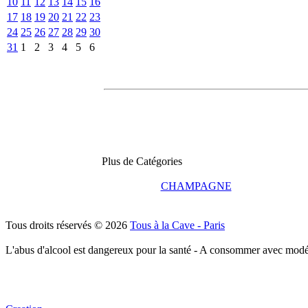
10
11
12
13
14
15
16
17
18
19
20
21
22
23
24
25
26
27
28
29
30
31
1
2
3
4
5
6
Plus de Catégories
CHAMPAGNE
Tous droits réservés © 2026
Tous à la Cave - Paris
L'abus d'alcool est dangereux pour la santé - A consommer avec modé