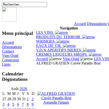
Accueil
Dégustations
Navigation
LES VINS
Menu principal
PRODUITS DU TERROIR
WHISKIES
Accueil
EAUX DE VIE
Dégustations
V.D.N APERITIFS BIERES
Contact
CREMES LIQUEURS SIROPS
Vino Quid
Accueil
Vino Quid
LES VI
Connexion
ALFRED GRATIEN Cuvée Paradis Brut
Liens
Calendrier
Dégustations
Août
2026
L
M
M
J
V
S
D
27
28
29
30
31
1
2
Agrandir l'image
3
4
5
6
7
8
9