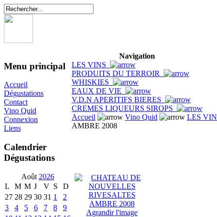
Navigation
LES VINS
Menu principal
PRODUITS DU TERROIR
WHISKIES
Accueil
EAUX DE VIE
Dégustations
V.D.N APERITIFS BIERES
Contact
CREMES LIQUEURS SIROPS
Vino Quid
Accueil
Vino Quid
LES VI
Connexion
AMBRE 2008
Liens
Calendrier
Dégustations
Août
2026
L
M
M
J
V
S
D
27
28
29
30
31
1
2
3
4
5
6
7
8
9
Agrandir l'image