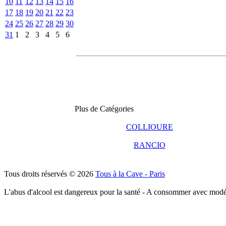
10
11
12
13
14
15
16
17
18
19
20
21
22
23
24
25
26
27
28
29
30
31
1
2
3
4
5
6
Plus de Catégories
COLLIOURE
RANCIO
Tous droits réservés © 2026
Tous à la Cave - Paris
L'abus d'alcool est dangereux pour la santé - A consommer avec modé