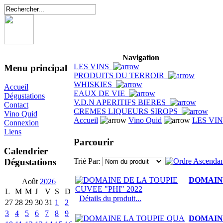
Navigation
LES VINS
Menu principal
PRODUITS DU TERROIR
WHISKIES
Accueil
EAUX DE VIE
Dégustations
V.D.N APERITIFS BIERES
Contact
CREMES LIQUEURS SIROPS
Vino Quid
Accueil
Vino Quid
LES VI
Connexion
Liens
Parcourir
Calendrier
Dégustations
Trié Par:
DOMAINE
Août
2026
L
M
M
J
V
S
D
Détails du produit...
27
28
29
30
31
1
2
3
4
5
6
7
8
9
DOMAIN