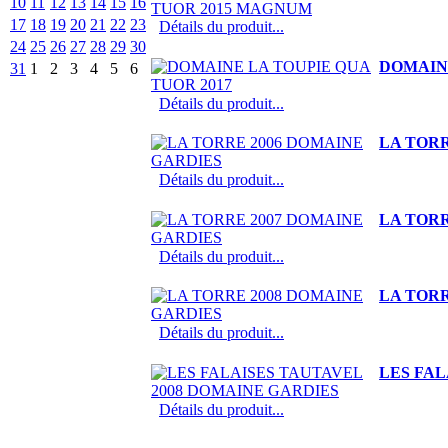
10
11
12
13
14
15
16
17
18
19
20
21
22
23
Détails du produit...
24
25
26
27
28
29
30
DOMAINE
31
1
2
3
4
5
6
Détails du produit...
LA TORR
Détails du produit...
LA TORR
Détails du produit...
LA TORR
Détails du produit...
LES FAL
Détails du produit...