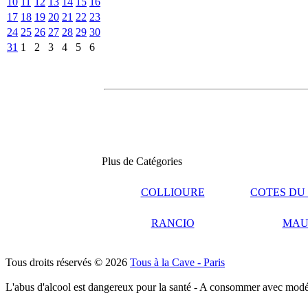
10
11
12
13
14
15
16
17
18
19
20
21
22
23
24
25
26
27
28
29
30
31
1
2
3
4
5
6
Plus de Catégories
COLLIOURE
COTES DU
RANCIO
MAU
Tous droits réservés © 2026
Tous à la Cave - Paris
L'abus d'alcool est dangereux pour la santé - A consommer avec modé