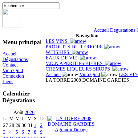
Accueil
Dégustations
Navigation
LES VINS
Menu principal
PRODUITS DU TERROIR
WHISKIES
Accueil
EAUX DE VIE
Dégustations
V.D.N APERITIFS BIERES
Contact
CREMES LIQUEURS SIROPS
Vino Quid
Accueil
Vino Quid
LES VI
Connexion
LA TORRE 2008 DOMAINE GARDIES
Liens
Calendrier
Dégustations
Août
2026
L
M
M
J
V
S
D
27
28
29
30
31
1
2
Agrandir l'image
3
4
5
6
7
8
9