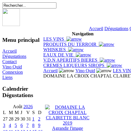
Accueil
Dégustations
Navigation
LES VINS
Menu principal
PRODUITS DU TERROIR
WHISKIES
Accueil
EAUX DE VIE
Dégustations
V.D.N APERITIFS BIERES
Contact
CREMES LIQUEURS SIROPS
Vino Quid
Accueil
Vino Quid
LES VI
Connexion
DOMAINE LA CROIX CHAPTAL CLAIRE
Liens
Calendrier
Dégustations
Août
2026
L
M
M
J
V
S
D
27
28
29
30
31
1
2
3
4
5
6
7
8
9
Agrandir l'image