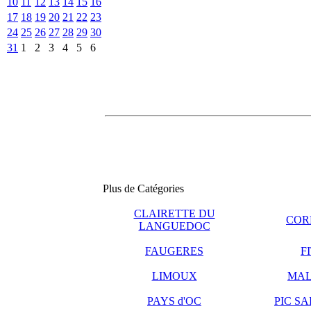
10
11
12
13
14
15
16
17
18
19
20
21
22
23
24
25
26
27
28
29
30
31
1
2
3
4
5
6
Plus de Catégories
CLAIRETTE DU
COR
LANGUEDOC
FAUGERES
F
LIMOUX
MAL
PAYS d'OC
PIC S