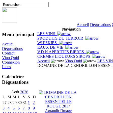
Accueil
Dégustations
Navigation
LES VINS
Menu principal
PRODUITS DU TERROIR
WHISKIES
Accueil
EAUX DE VIE
Dégustations
V.D.N APERITIFS BIERES
Contact
CREMES LIQUEURS SIROPS
Vino Quid
Accueil
Vino Quid
LES VI
Connexion
DOMAINE DE LA CENDRILLON ESSENT
Liens
Calendrier
Dégustations
Août
2026
L
M
M
J
V
S
D
27
28
29
30
31
1
2
3
4
5
6
7
8
9
Agrandir l'image