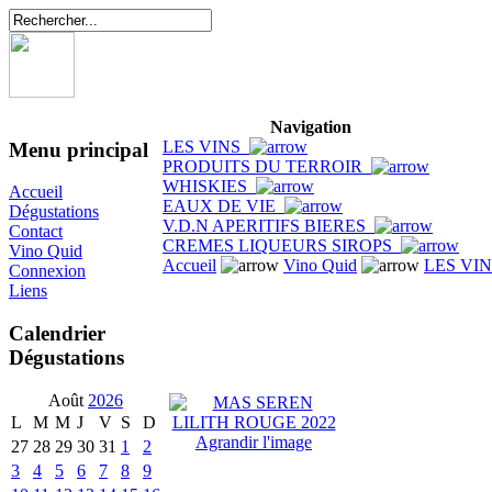
Navigation
LES VINS
Menu principal
PRODUITS DU TERROIR
WHISKIES
Accueil
EAUX DE VIE
Dégustations
V.D.N APERITIFS BIERES
Contact
CREMES LIQUEURS SIROPS
Vino Quid
Accueil
Vino Quid
LES VI
Connexion
Liens
Calendrier
Dégustations
Août
2026
L
M
M
J
V
S
D
Agrandir l'image
27
28
29
30
31
1
2
3
4
5
6
7
8
9