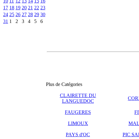
10
11
12
13
14
15
16
17
18
19
20
21
22
23
24
25
26
27
28
29
30
31
1
2
3
4
5
6
Plus de Catégories
CLAIRETTE DU
COR
LANGUEDOC
FAUGERES
F
LIMOUX
MAL
PAYS d'OC
PIC S