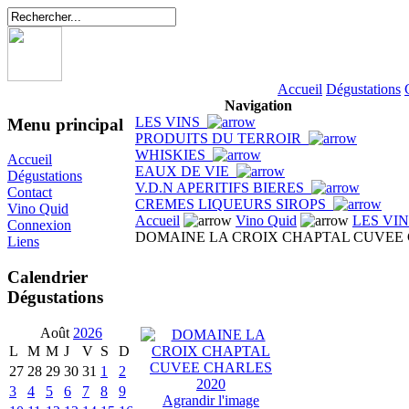
Accueil
Dégustations
Navigation
LES VINS
Menu principal
PRODUITS DU TERROIR
WHISKIES
Accueil
EAUX DE VIE
Dégustations
V.D.N APERITIFS BIERES
Contact
CREMES LIQUEURS SIROPS
Vino Quid
Accueil
Vino Quid
LES VI
Connexion
DOMAINE LA CROIX CHAPTAL CUVEE 
Liens
Calendrier
Dégustations
Août
2026
L
M
M
J
V
S
D
27
28
29
30
31
1
2
3
4
5
6
7
8
9
Agrandir l'image