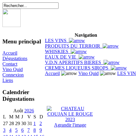
Navigation
LES VINS
Menu principal
PRODUITS DU TERROIR
WHISKIES
Accueil
EAUX DE VIE
Dégustations
V.D.N APERITIFS BIERES
Contact
CREMES LIQUEURS SIROPS
Vino Quid
Accueil
Vino Quid
LES VI
Connexion
Liens
Calendrier
Dégustations
Août
2026
L
M
M
J
V
S
D
27
28
29
30
31
1
2
Agrandir l'image
3
4
5
6
7
8
9