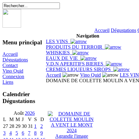
Accueil
Dégustations
Navigation
LES VINS
Menu principal
PRODUITS DU TERROIR
WHISKIES
Accueil
EAUX DE VIE
Dégustations
V.D.N APERITIFS BIERES
Contact
CREMES LIQUEURS SIROPS
Vino Quid
Accueil
Vino Quid
LES VI
Connexion
DOMAINE DE COLETTE MOULIN A VEN
Liens
Calendrier
Dégustations
Août
2026
L
M
M
J
V
S
D
27
28
29
30
31
1
2
3
4
5
6
7
8
9
Agrandir l'image