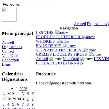
Accueil
Dégustations
Navigation
LES VINS
Menu principal
PRODUITS DU TERROIR
WHISKIES
Accueil
EAUX DE VIE
Dégustations
V.D.N APERITIFS BIERES
Contact
CREMES LIQUEURS SIROPS
Vino Quid
Accueil
Vino Quid
LES VI
Connexion
COTEAUX DU LYONNAIS
Liens
Parcourir
Calendrier
Dégustations
Cette catégorie est actuellement vide.
Août
2026
L
M
M
J
V
S
D
27
28
29
30
31
1
2
3
4
5
6
7
8
9