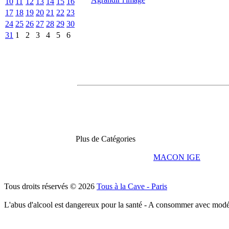
10
11
12
13
14
15
16
17
18
19
20
21
22
23
24
25
26
27
28
29
30
31
1
2
3
4
5
6
Plus de Catégories
MACON IGE
Tous droits réservés © 2026
Tous à la Cave - Paris
L'abus d'alcool est dangereux pour la santé - A consommer avec modé