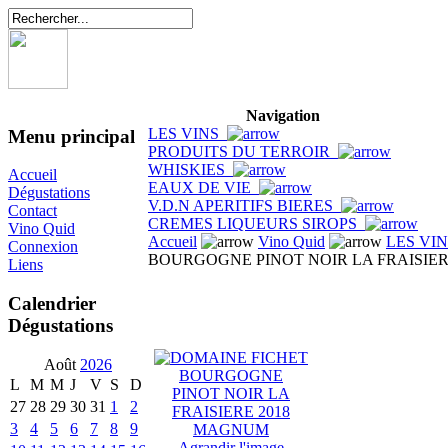
Navigation
LES VINS
Menu principal
PRODUITS DU TERROIR
WHISKIES
Accueil
EAUX DE VIE
Dégustations
V.D.N APERITIFS BIERES
Contact
CREMES LIQUEURS SIROPS
Vino Quid
Accueil
Vino Quid
LES VI
Connexion
BOURGOGNE PINOT NOIR LA FRAISIE
Liens
Calendrier
Dégustations
Août
2026
L
M
M
J
V
S
D
27
28
29
30
31
1
2
3
4
5
6
7
8
9
Agrandir l'image