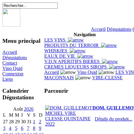
Accueil
Dégustations
Navigation
LES VINS
Menu principal
PRODUITS DU TERROIR
WHISKIES
Accueil
EAUX DE VIE
Dégustations
V.D.N APERITIFS BIERES
Contact
CREMES LIQUEURS SIROPS
Vino Quid
Accueil
Vino Quid
LES VI
Connexion
MACONNAIS
VIRE-CLESSE
Liens
Parcourir
Calendrier
Dégustations
DOM. GUILLEMOT
Août
2026
L
M
M
J
V
S
D
Détails du produit...
27
28
29
30
31
1
2
3
4
5
6
7
8
9