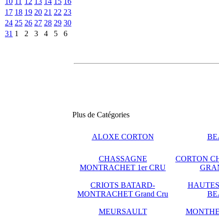
10
11
12
13
14
15
16
17
18
19
20
21
22
23
24
25
26
27
28
29
30
31
1
2
3
4
5
6
Plus de Catégories
ALOXE CORTON
BE
CHASSAGNE
CORTON C
MONTRACHET 1er CRU
GRA
CRIOTS BATARD-
HAUTES
MONTRACHET Grand Cru
BE
MEURSAULT
MONTHE