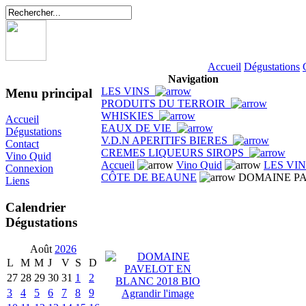
Accueil
Dégustations
Navigation
LES VINS
Menu principal
PRODUITS DU TERROIR
WHISKIES
Accueil
EAUX DE VIE
Dégustations
V.D.N APERITIFS BIERES
Contact
CREMES LIQUEURS SIROPS
Vino Quid
Accueil
Vino Quid
LES VI
Connexion
CÔTE DE BEAUNE
DOMAINE PA
Liens
Calendrier
Dégustations
Août
2026
L
M
M
J
V
S
D
27
28
29
30
31
1
2
3
4
5
6
7
8
9
Agrandir l'image