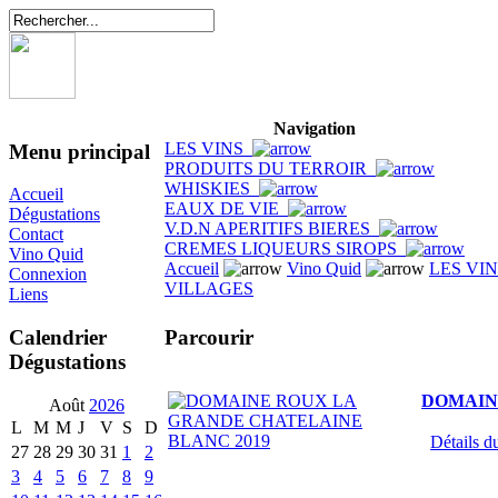
Navigation
LES VINS
Menu principal
PRODUITS DU TERROIR
WHISKIES
Accueil
EAUX DE VIE
Dégustations
V.D.N APERITIFS BIERES
Contact
CREMES LIQUEURS SIROPS
Vino Quid
Accueil
Vino Quid
LES VI
Connexion
VILLAGES
Liens
Parcourir
Calendrier
Dégustations
DOMAIN
Août
2026
L
M
M
J
V
S
D
Détails du
27
28
29
30
31
1
2
3
4
5
6
7
8
9