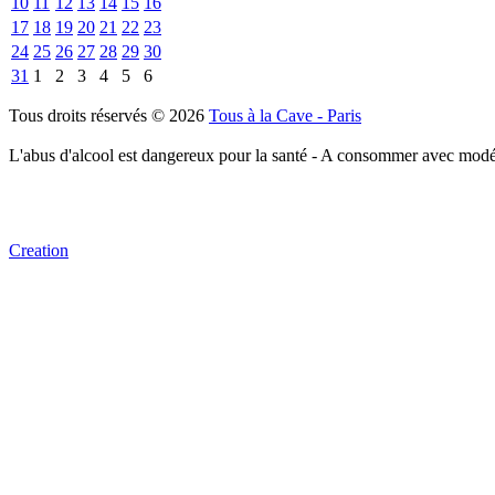
10
11
12
13
14
15
16
17
18
19
20
21
22
23
24
25
26
27
28
29
30
31
1
2
3
4
5
6
Tous droits réservés © 2026
Tous à la Cave - Paris
L'abus d'alcool est dangereux pour la santé - A consommer avec modé
Creation