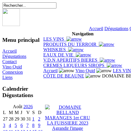
Accueil
Dégustations
Navigation
LES VINS
Menu principal
PRODUITS DU TERROIR
WHISKIES
Accueil
EAUX DE VIE
Dégustations
V.D.N APERITIFS BIERES
Contact
CREMES LIQUEURS SIROPS
Vino Quid
Accueil
Vino Quid
LES VI
Connexion
CÔTE DE BEAUNE
DOMAINE BEL
Liens
Calendrier
Dégustations
Août
2026
L
M
M
J
V
S
D
27
28
29
30
31
1
2
3
4
5
6
7
8
9
Agrandir l'image