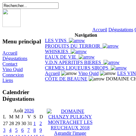
Accueil
Dégustations
Navigation
LES VINS
Menu principal
PRODUITS DU TERROIR
WHISKIES
Accueil
EAUX DE VIE
Dégustations
V.D.N APERITIFS BIERES
Contact
CREMES LIQUEURS SIROPS
Vino Quid
Accueil
Vino Quid
LES VI
Connexion
CÔTE DE BEAUNE
DOMAINE CH
Liens
Calendrier
Dégustations
Août
2026
L
M
M
J
V
S
D
27
28
29
30
31
1
2
3
4
5
6
7
8
9
Agrandir l'image