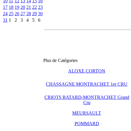
10
11
12
13
14
15
16
17
18
19
20
21
22
23
24
25
26
27
28
29
30
31
1
2
3
4
5
6
Plus de Catégories
ALOXE CORTON
CHASSAGNE MONTRACHET 1er CRU
CRIOTS BATARD-MONTRACHET Grand
Cru
MEURSAULT
POMMARD