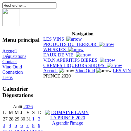
Navigation
LES VINS
Menu principal
PRODUITS DU TERROIR
WHISKIES
Accueil
EAUX DE VIE
Dégustations
V.D.N APERITIFS BIERES
Contact
CREMES LIQUEURS SIROPS
Vino Quid
Accueil
Vino Quid
LES VI
Connexion
PRINCE 2020
Liens
Calendrier
Dégustations
Août
2026
L
M
M
J
V
S
D
27
28
29
30
31
1
2
Agrandir l'image
3
4
5
6
7
8
9