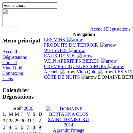
Accueil
Dégustations
Navigation
LES VINS
Menu principal
PRODUITS DU TERROIR
WHISKIES
Accueil
EAUX DE VIE
Dégustations
V.D.N APERITIFS BIERES
Contact
CREMES LIQUEURS SIROPS
Vino Quid
Accueil
Vino Quid
LES VI
Connexion
CÔTE DE NUITS
DOMAINE BERT
Liens
Calendrier
Dégustations
Août
2026
L
M
M
J
V
S
D
27
28
29
30
31
1
2
3
4
5
6
7
8
9
Agrandir l'image