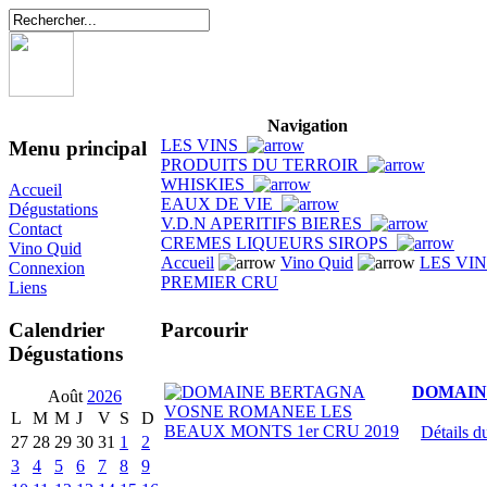
Navigation
LES VINS
Menu principal
PRODUITS DU TERROIR
WHISKIES
Accueil
EAUX DE VIE
Dégustations
V.D.N APERITIFS BIERES
Contact
CREMES LIQUEURS SIROPS
Vino Quid
Accueil
Vino Quid
LES VI
Connexion
PREMIER CRU
Liens
Parcourir
Calendrier
Dégustations
DOMAIN
Août
2026
L
M
M
J
V
S
D
Détails du
27
28
29
30
31
1
2
3
4
5
6
7
8
9