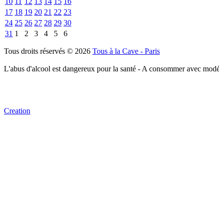
10
11
12
13
14
15
16
17
18
19
20
21
22
23
24
25
26
27
28
29
30
31
1
2
3
4
5
6
Tous droits réservés © 2026
Tous à la Cave - Paris
L'abus d'alcool est dangereux pour la santé - A consommer avec modé
Creation