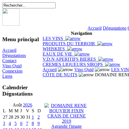
Accueil
Dégustations
Navigation
LES VINS
Menu principal
PRODUITS DU TERROIR
WHISKIES
Accueil
EAUX DE VIE
Dégustations
V.D.N APERITIFS BIERES
Contact
CREMES LIQUEURS SIROPS
Vino Quid
Accueil
Vino Quid
LES VI
Connexion
CÔTE DE NUITS
DOMAINE RENE 
Liens
Calendrier
Dégustations
Août
2026
L
M
M
J
V
S
D
27
28
29
30
31
1
2
3
4
5
6
7
8
9
Agrandir l'image