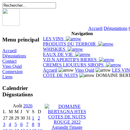
Accueil
Dégustations
Navigation
LES VINS
Menu principal
PRODUITS DU TERROIR
WHISKIES
Accueil
EAUX DE VIE
Dégustations
V.D.N APERITIFS BIERES
Contact
CREMES LIQUEURS SIROPS
Vino Quid
Accueil
Vino Quid
LES VI
Connexion
CÔTE DE NUITS
DOMAINE BERT
Liens
Calendrier
Dégustations
Août
2026
L
M
M
J
V
S
D
27
28
29
30
31
1
2
3
4
5
6
7
8
9
Agrandir l'image