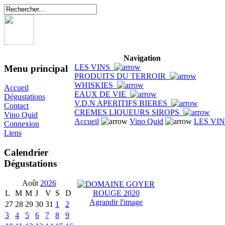
Navigation
LES VINS
Menu principal
PRODUITS DU TERROIR
WHISKIES
Accueil
EAUX DE VIE
Dégustations
V.D.N APERITIFS BIERES
Contact
CREMES LIQUEURS SIROPS
Vino Quid
Accueil
Vino Quid
LES VI
Connexion
Liens
Calendrier
Dégustations
Août
2026
L
M
M
J
V
S
D
Agrandir l'image
27
28
29
30
31
1
2
3
4
5
6
7
8
9