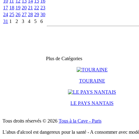
10
11
12
13
14
15
16
17
18
19
20
21
22
23
24
25
26
27
28
29
30
31
1
2
3
4
5
6
Plus de Catégories
TOURAINE
LE PAYS NANTAIS
Tous droits réservés © 2026
Tous à la Cave - Paris
L'abus d'alcool est dangereux pour la santé - A consommer avec modé