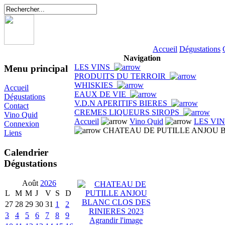
Accueil
Dégustations
Navigation
LES VINS
Menu principal
PRODUITS DU TERROIR
WHISKIES
Accueil
EAUX DE VIE
Dégustations
V.D.N APERITIFS BIERES
Contact
CREMES LIQUEURS SIROPS
Vino Quid
Accueil
Vino Quid
LES VI
Connexion
CHATEAU DE PUTILLE ANJOU B
Liens
Calendrier
Dégustations
Août
2026
L
M
M
J
V
S
D
27
28
29
30
31
1
2
3
4
5
6
7
8
9
Agrandir l'image