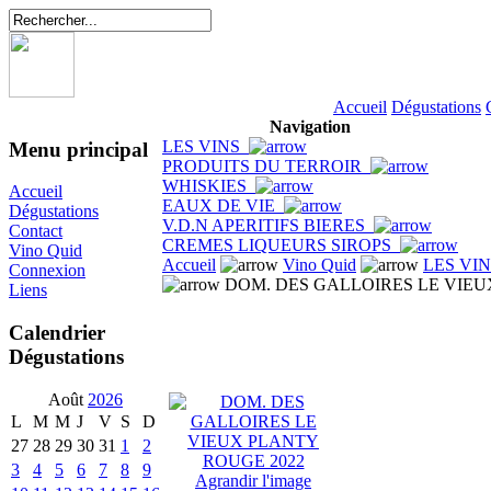
Accueil
Dégustations
Navigation
LES VINS
Menu principal
PRODUITS DU TERROIR
WHISKIES
Accueil
EAUX DE VIE
Dégustations
V.D.N APERITIFS BIERES
Contact
CREMES LIQUEURS SIROPS
Vino Quid
Accueil
Vino Quid
LES VI
Connexion
DOM. DES GALLOIRES LE VIEU
Liens
Calendrier
Dégustations
Août
2026
L
M
M
J
V
S
D
27
28
29
30
31
1
2
3
4
5
6
7
8
9
Agrandir l'image