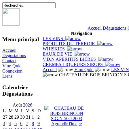
Accueil
Dégustations
Navigation
LES VINS
Menu principal
PRODUITS DU TERROIR
WHISKIES
Accueil
EAUX DE VIE
Dégustations
V.D.N APERITIFS BIERES
Contact
CREMES LIQUEURS SIROPS
Vino Quid
Accueil
Vino Quid
LES VI
Connexion
CHATEAU DE BOIS BRINCON S.G.
Liens
Calendrier
Dégustations
Août
2026
L
M
M
J
V
S
D
27
28
29
30
31
1
2
3
4
5
6
7
8
9
Agrandir l'image