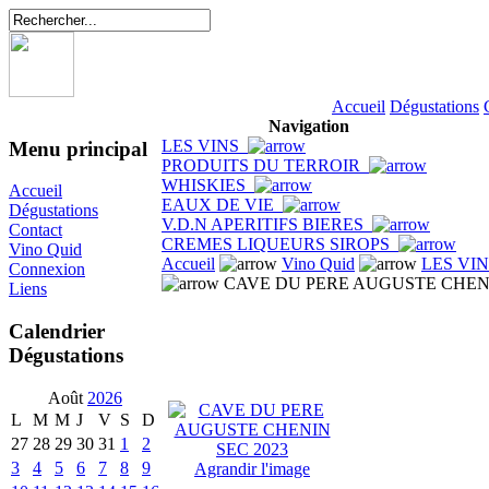
Accueil
Dégustations
Navigation
LES VINS
Menu principal
PRODUITS DU TERROIR
WHISKIES
Accueil
EAUX DE VIE
Dégustations
V.D.N APERITIFS BIERES
Contact
CREMES LIQUEURS SIROPS
Vino Quid
Accueil
Vino Quid
LES VI
Connexion
CAVE DU PERE AUGUSTE CHENI
Liens
Calendrier
Dégustations
Août
2026
L
M
M
J
V
S
D
27
28
29
30
31
1
2
3
4
5
6
7
8
9
Agrandir l'image