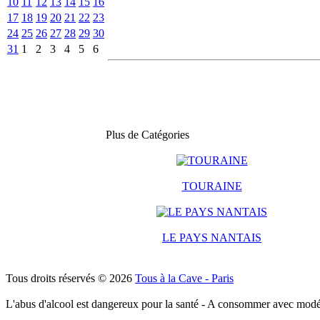
10
11
12
13
14
15
16
17
18
19
20
21
22
23
24
25
26
27
28
29
30
31
1
2
3
4
5
6
Plus de Catégories
TOURAINE
LE PAYS NANTAIS
Tous droits réservés © 2026
Tous à la Cave - Paris
L'abus d'alcool est dangereux pour la santé - A consommer avec modé