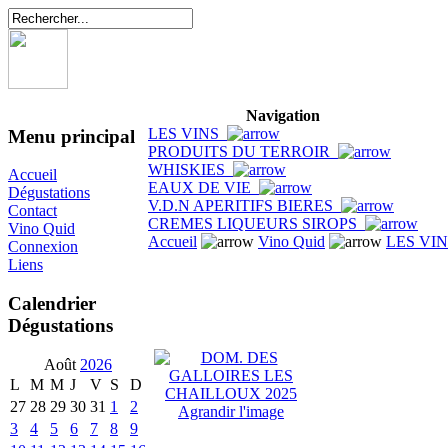
Navigation
LES VINS
Menu principal
PRODUITS DU TERROIR
WHISKIES
Accueil
EAUX DE VIE
Dégustations
V.D.N APERITIFS BIERES
Contact
CREMES LIQUEURS SIROPS
Vino Quid
Accueil
Vino Quid
LES VI
Connexion
Liens
Calendrier
Dégustations
Août
2026
L
M
M
J
V
S
D
27
28
29
30
31
1
2
Agrandir l'image
3
4
5
6
7
8
9