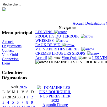
Accueil
Dégustations
Navigation
LES VINS
Menu principal
PRODUITS DU TERROIR
WHISKIES
Accueil
EAUX DE VIE
Dégustations
V.D.N APERITIFS BIERES
Contact
CREMES LIQUEURS SIROPS
Vino Quid
Accueil
Vino Quid
LES VI
Connexion
DOMAINE LES PINS BOURGUEIL 
Liens
Calendrier
Dégustations
Août
2026
L
M
M
J
V
S
D
27
28
29
30
31
1
2
3
4
5
6
7
8
9
Agrandir l'image