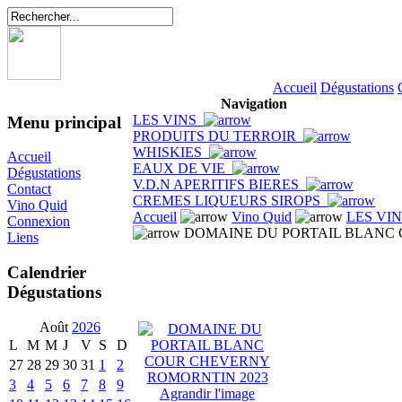
Accueil
Dégustations
Navigation
LES VINS
Menu principal
PRODUITS DU TERROIR
WHISKIES
Accueil
EAUX DE VIE
Dégustations
V.D.N APERITIFS BIERES
Contact
CREMES LIQUEURS SIROPS
Vino Quid
Accueil
Vino Quid
LES VI
Connexion
DOMAINE DU PORTAIL BLANC 
Liens
Calendrier
Dégustations
Août
2026
L
M
M
J
V
S
D
27
28
29
30
31
1
2
3
4
5
6
7
8
9
Agrandir l'image