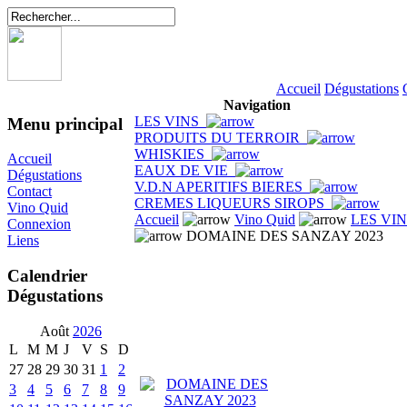
Accueil
Dégustations
Navigation
LES VINS
Menu principal
PRODUITS DU TERROIR
WHISKIES
Accueil
EAUX DE VIE
Dégustations
V.D.N APERITIFS BIERES
Contact
CREMES LIQUEURS SIROPS
Vino Quid
Accueil
Vino Quid
LES VI
Connexion
DOMAINE DES SANZAY 2023
Liens
Calendrier
Dégustations
Août
2026
L
M
M
J
V
S
D
27
28
29
30
31
1
2
3
4
5
6
7
8
9