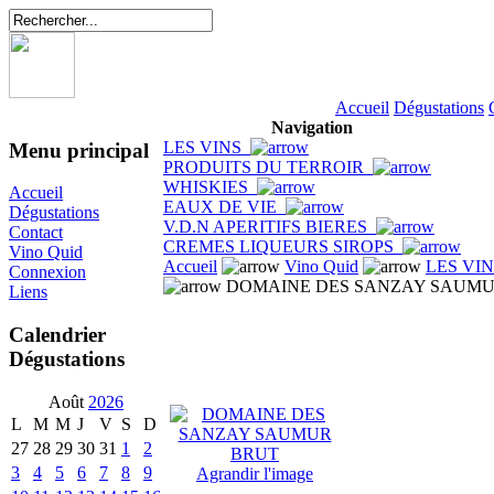
Accueil
Dégustations
Navigation
LES VINS
Menu principal
PRODUITS DU TERROIR
WHISKIES
Accueil
EAUX DE VIE
Dégustations
V.D.N APERITIFS BIERES
Contact
CREMES LIQUEURS SIROPS
Vino Quid
Accueil
Vino Quid
LES VI
Connexion
DOMAINE DES SANZAY SAUMU
Liens
Calendrier
Dégustations
Août
2026
L
M
M
J
V
S
D
27
28
29
30
31
1
2
3
4
5
6
7
8
9
Agrandir l'image