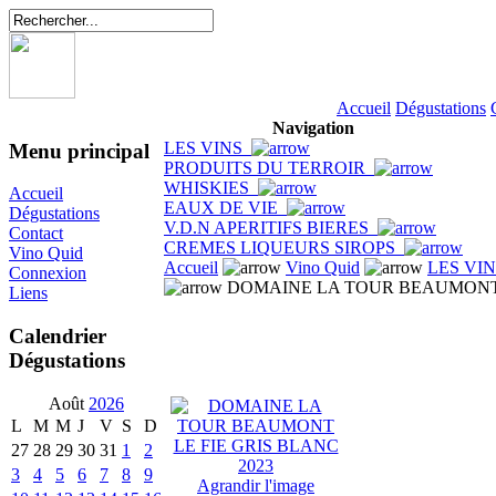
Accueil
Dégustations
Navigation
LES VINS
Menu principal
PRODUITS DU TERROIR
WHISKIES
Accueil
EAUX DE VIE
Dégustations
V.D.N APERITIFS BIERES
Contact
CREMES LIQUEURS SIROPS
Vino Quid
Accueil
Vino Quid
LES VI
Connexion
DOMAINE LA TOUR BEAUMONT L
Liens
Calendrier
Dégustations
Août
2026
L
M
M
J
V
S
D
27
28
29
30
31
1
2
3
4
5
6
7
8
9
Agrandir l'image