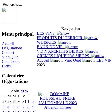
Navigation
LES VINS
Menu principal
PRODUITS DU TERROIR
WHISKIES
Accueil
EAUX DE VIE
Dégustations
V.D.N APERITIFS BIERES
Contact
CREMES LIQUEURS SIROPS
Vino Quid
Accueil
Vino Quid
LES VI
Connexion
2023
Liens
Calendrier
Dégustations
Août
2026
L
M
M
J
V
S
D
27
28
29
30
31
1
2
3
4
5
6
7
8
9
Agrandir l'image