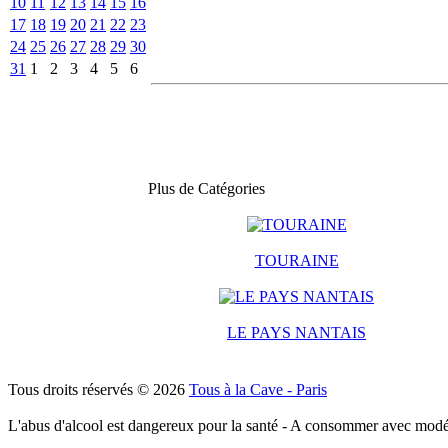
10
11
12
13
14
15
16
17
18
19
20
21
22
23
24
25
26
27
28
29
30
31
1
2
3
4
5
6
Plus de Catégories
TOURAINE
LE PAYS NANTAIS
Tous droits réservés © 2026
Tous à la Cave - Paris
L'abus d'alcool est dangereux pour la santé - A consommer avec modé