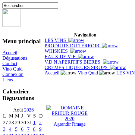
Navigation
LES VINS
Menu principal
PRODUITS DU TERROIR
WHISKIES
Accueil
EAUX DE VIE
Dégustations
V.D.N APERITIFS BIERES
Contact
CREMES LIQUEURS SIROPS
Vino Quid
Accueil
Vino Quid
LES VI
Connexion
Liens
Calendrier
Dégustations
Août
2026
L
M
M
J
V
S
D
27
28
29
30
31
1
2
Agrandir l'image
3
4
5
6
7
8
9