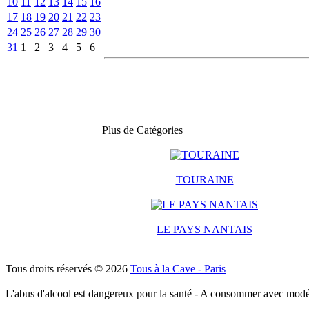
10
11
12
13
14
15
16
17
18
19
20
21
22
23
24
25
26
27
28
29
30
31
1
2
3
4
5
6
Plus de Catégories
TOURAINE
LE PAYS NANTAIS
Tous droits réservés © 2026
Tous à la Cave - Paris
L'abus d'alcool est dangereux pour la santé - A consommer avec modé