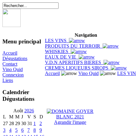
Navigation
LES VINS
Menu principal
PRODUITS DU TERROIR
WHISKIES
Accueil
EAUX DE VIE
Dégustations
V.D.N APERITIFS BIERES
Contact
CREMES LIQUEURS SIROPS
Vino Quid
Accueil
Vino Quid
LES VI
Connexion
Liens
Calendrier
Dégustations
Août
2026
L
M
M
J
V
S
D
Agrandir l'image
27
28
29
30
31
1
2
3
4
5
6
7
8
9