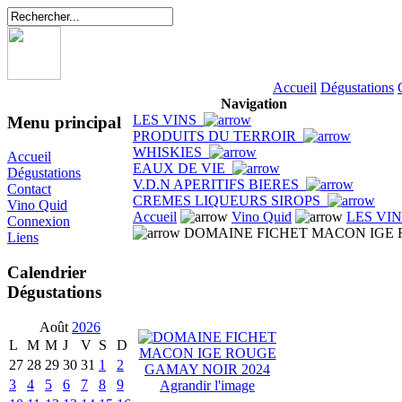
Accueil
Dégustations
Navigation
LES VINS
Menu principal
PRODUITS DU TERROIR
WHISKIES
Accueil
EAUX DE VIE
Dégustations
V.D.N APERITIFS BIERES
Contact
CREMES LIQUEURS SIROPS
Vino Quid
Accueil
Vino Quid
LES VI
Connexion
DOMAINE FICHET MACON IGE 
Liens
Calendrier
Dégustations
Août
2026
L
M
M
J
V
S
D
27
28
29
30
31
1
2
3
4
5
6
7
8
9
Agrandir l'image