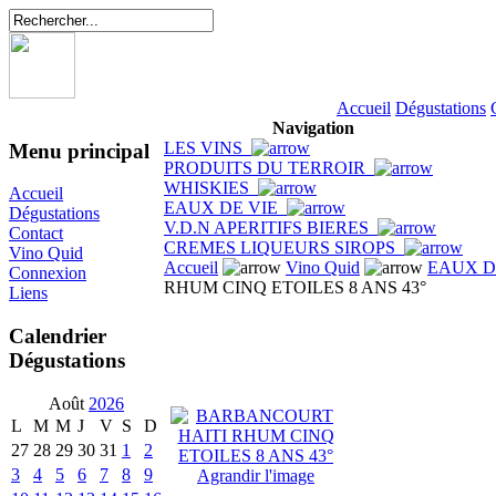
Accueil
Dégustations
Navigation
LES VINS
Menu principal
PRODUITS DU TERROIR
WHISKIES
Accueil
EAUX DE VIE
Dégustations
V.D.N APERITIFS BIERES
Contact
CREMES LIQUEURS SIROPS
Vino Quid
Accueil
Vino Quid
EAUX D
Connexion
RHUM CINQ ETOILES 8 ANS 43°
Liens
Calendrier
Dégustations
Août
2026
L
M
M
J
V
S
D
27
28
29
30
31
1
2
3
4
5
6
7
8
9
Agrandir l'image