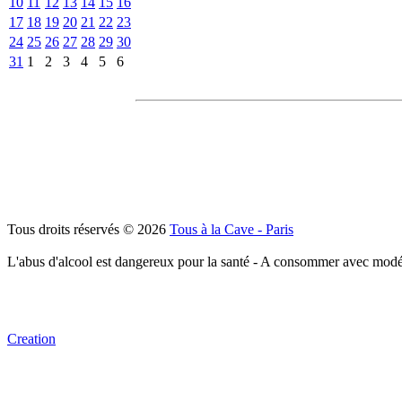
10
11
12
13
14
15
16
17
18
19
20
21
22
23
24
25
26
27
28
29
30
31
1
2
3
4
5
6
Tous droits réservés © 2026
Tous à la Cave - Paris
L'abus d'alcool est dangereux pour la santé - A consommer avec modé
Creation