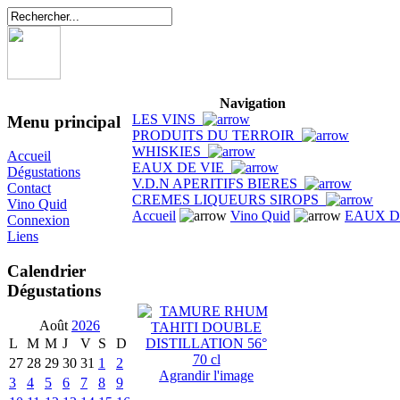
Navigation
LES VINS
Menu principal
PRODUITS DU TERROIR
WHISKIES
Accueil
EAUX DE VIE
Dégustations
V.D.N APERITIFS BIERES
Contact
CREMES LIQUEURS SIROPS
Vino Quid
Accueil
Vino Quid
EAUX D
Connexion
Liens
Calendrier
Dégustations
Août
2026
L
M
M
J
V
S
D
27
28
29
30
31
1
2
Agrandir l'image
3
4
5
6
7
8
9