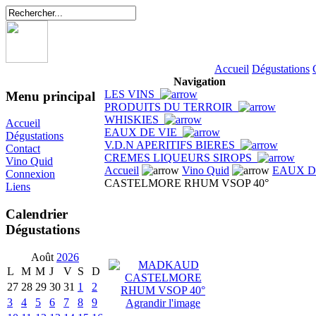
Accueil
Dégustations
Navigation
LES VINS
Menu principal
PRODUITS DU TERROIR
WHISKIES
Accueil
EAUX DE VIE
Dégustations
V.D.N APERITIFS BIERES
Contact
CREMES LIQUEURS SIROPS
Vino Quid
Accueil
Vino Quid
EAUX D
Connexion
CASTELMORE RHUM VSOP 40°
Liens
Calendrier
Dégustations
Août
2026
L
M
M
J
V
S
D
27
28
29
30
31
1
2
3
4
5
6
7
8
9
Agrandir l'image