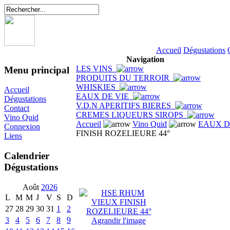
Accueil
Dégustations
Navigation
LES VINS
Menu principal
PRODUITS DU TERROIR
WHISKIES
Accueil
EAUX DE VIE
Dégustations
V.D.N APERITIFS BIERES
Contact
CREMES LIQUEURS SIROPS
Vino Quid
Accueil
Vino Quid
EAUX D
Connexion
FINISH ROZELIEURE 44°
Liens
Calendrier
Dégustations
Août
2026
L
M
M
J
V
S
D
27
28
29
30
31
1
2
3
4
5
6
7
8
9
Agrandir l'image