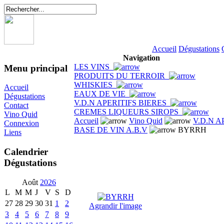
Accueil
Dégustations
Navigation
LES VINS
Menu principal
PRODUITS DU TERROIR
WHISKIES
Accueil
EAUX DE VIE
Dégustations
V.D.N APERITIFS BIERES
Contact
CREMES LIQUEURS SIROPS
Vino Quid
Accueil
Vino Quid
V.D.N A
Connexion
BASE DE VIN A.B.V
BYRRH
Liens
Calendrier
Dégustations
Août
2026
L
M
M
J
V
S
D
27
28
29
30
31
1
2
Agrandir l'image
3
4
5
6
7
8
9