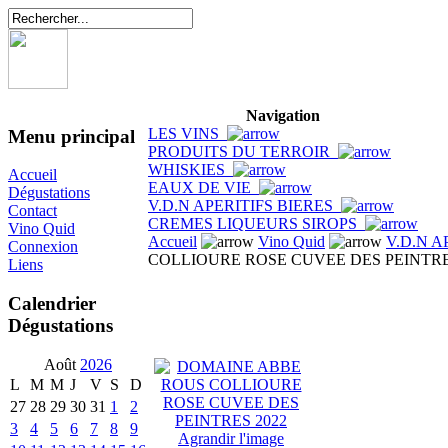
Navigation
LES VINS
Menu principal
PRODUITS DU TERROIR
WHISKIES
Accueil
EAUX DE VIE
Dégustations
V.D.N APERITIFS BIERES
Contact
CREMES LIQUEURS SIROPS
Vino Quid
Accueil
Vino Quid
V.D.N A
Connexion
COLLIOURE ROSE CUVEE DES PEINTRE
Liens
Calendrier
Dégustations
Août
2026
L
M
M
J
V
S
D
27
28
29
30
31
1
2
3
4
5
6
7
8
9
Agrandir l'image