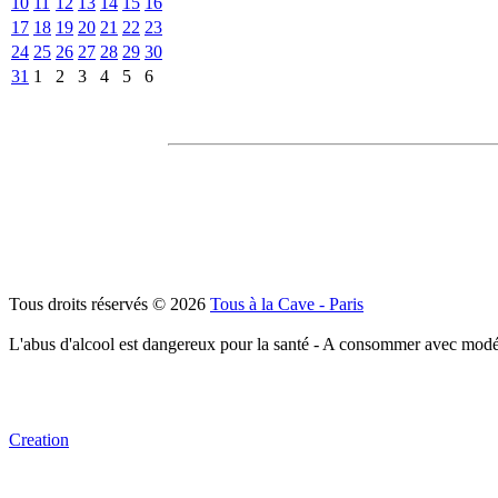
10
11
12
13
14
15
16
17
18
19
20
21
22
23
24
25
26
27
28
29
30
31
1
2
3
4
5
6
Tous droits réservés © 2026
Tous à la Cave - Paris
L'abus d'alcool est dangereux pour la santé - A consommer avec modé
Creation