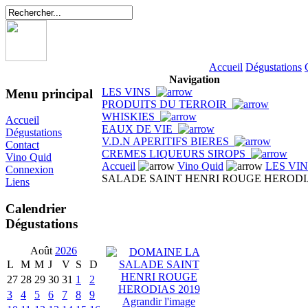
Accueil
Dégustations
Navigation
LES VINS
Menu principal
PRODUITS DU TERROIR
WHISKIES
Accueil
EAUX DE VIE
Dégustations
V.D.N APERITIFS BIERES
Contact
CREMES LIQUEURS SIROPS
Vino Quid
Accueil
Vino Quid
LES VI
Connexion
SALADE SAINT HENRI ROUGE HERODIA
Liens
Calendrier
Dégustations
Août
2026
L
M
M
J
V
S
D
27
28
29
30
31
1
2
3
4
5
6
7
8
9
Agrandir l'image