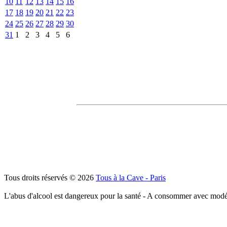
10
11
12
13
14
15
16
17
18
19
20
21
22
23
24
25
26
27
28
29
30
31
1
2
3
4
5
6
Tous droits réservés © 2026
Tous à la Cave - Paris
L'abus d'alcool est dangereux pour la santé - A consommer avec modé