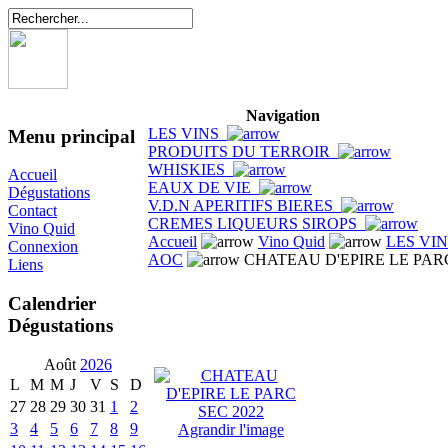
Navigation
LES VINS
Menu principal
PRODUITS DU TERROIR
WHISKIES
Accueil
EAUX DE VIE
Dégustations
V.D.N APERITIFS BIERES
Contact
CREMES LIQUEURS SIROPS
Vino Quid
Accueil
Vino Quid
LES VI
Connexion
AOC
CHATEAU D'EPIRE LE PARC
Liens
Calendrier
Dégustations
Août
2026
L
M
M
J
V
S
D
27
28
29
30
31
1
2
3
4
5
6
7
8
9
Agrandir l'image