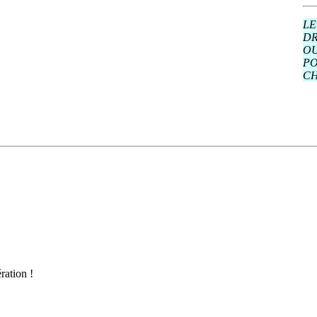
LE
DR
OU
PO
CH
ration !