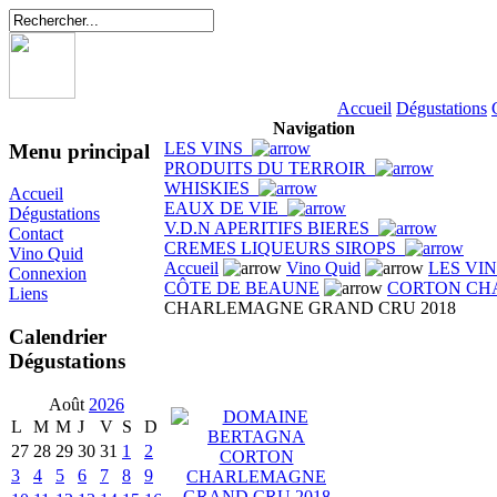
Accueil
Dégustations
Navigation
LES VINS
Menu principal
PRODUITS DU TERROIR
WHISKIES
Accueil
EAUX DE VIE
Dégustations
V.D.N APERITIFS BIERES
Contact
CREMES LIQUEURS SIROPS
Vino Quid
Accueil
Vino Quid
LES VI
Connexion
CÔTE DE BEAUNE
CORTON CH
Liens
CHARLEMAGNE GRAND CRU 2018
Calendrier
Dégustations
Août
2026
L
M
M
J
V
S
D
27
28
29
30
31
1
2
3
4
5
6
7
8
9