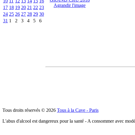
10
11
12
13
14
15
16
Agrandir l'image
17
18
19
20
21
22
23
24
25
26
27
28
29
30
31
1
2
3
4
5
6
Tous droits réservés © 2026
Tous à la Cave - Paris
L'abus d'alcool est dangereux pour la santé - A consommer avec modé