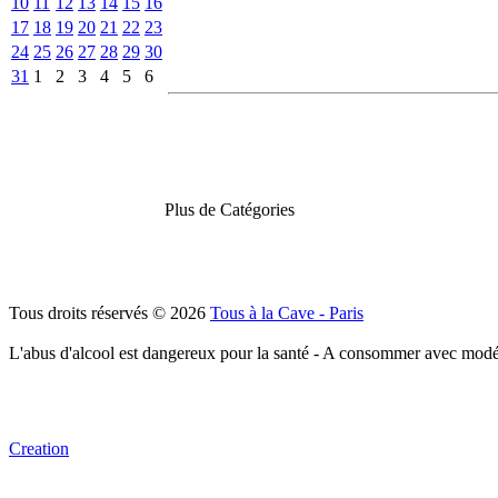
10
11
12
13
14
15
16
17
18
19
20
21
22
23
24
25
26
27
28
29
30
31
1
2
3
4
5
6
Plus de Catégories
Tous droits réservés © 2026
Tous à la Cave - Paris
L'abus d'alcool est dangereux pour la santé - A consommer avec modé
Creation