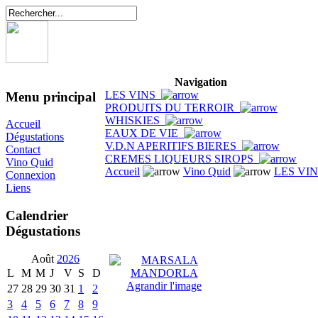
Navigation
LES VINS
Menu principal
PRODUITS DU TERROIR
WHISKIES
Accueil
EAUX DE VIE
Dégustations
V.D.N APERITIFS BIERES
Contact
CREMES LIQUEURS SIROPS
Vino Quid
Accueil
Vino Quid
LES VI
Connexion
Liens
Calendrier
Dégustations
Août
2026
L
M
M
J
V
S
D
Agrandir l'image
27
28
29
30
31
1
2
3
4
5
6
7
8
9