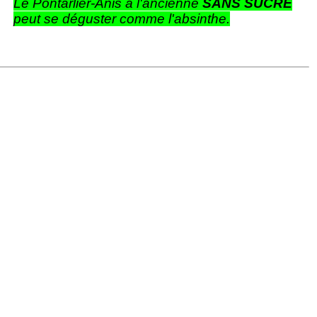
Le Pontarlier-Anis à l'ancienne
SANS SUCRE
peut se déguster comme l'absinthe.