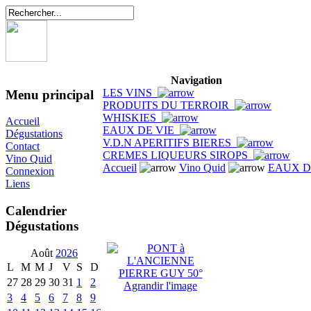
Navigation
LES VINS
Menu principal
PRODUITS DU TERROIR
WHISKIES
Accueil
EAUX DE VIE
Dégustations
V.D.N APERITIFS BIERES
Contact
CREMES LIQUEURS SIROPS
Vino Quid
Accueil
Vino Quid
EAUX D
Connexion
Liens
Calendrier
Dégustations
Août
2026
L
M
M
J
V
S
D
27
28
29
30
31
1
2
Agrandir l'image
3
4
5
6
7
8
9