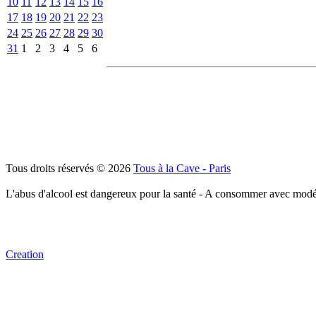
10
11
12
13
14
15
16
17
18
19
20
21
22
23
24
25
26
27
28
29
30
31
1
2
3
4
5
6
Tous droits réservés © 2026
Tous à la Cave - Paris
L'abus d'alcool est dangereux pour la santé - A consommer avec modé
Creation