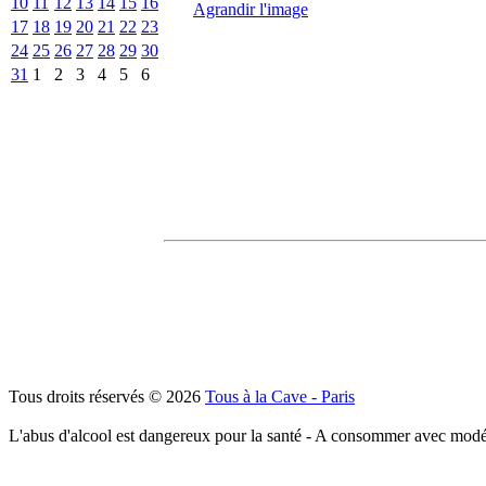
10
11
12
13
14
15
16
Agrandir l'image
17
18
19
20
21
22
23
24
25
26
27
28
29
30
31
1
2
3
4
5
6
Tous droits réservés © 2026
Tous à la Cave - Paris
L'abus d'alcool est dangereux pour la santé - A consommer avec modé