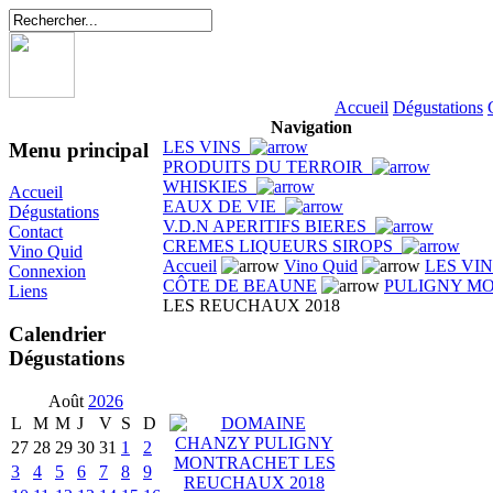
Accueil
Dégustations
Navigation
LES VINS
Menu principal
PRODUITS DU TERROIR
WHISKIES
Accueil
EAUX DE VIE
Dégustations
V.D.N APERITIFS BIERES
Contact
CREMES LIQUEURS SIROPS
Vino Quid
Accueil
Vino Quid
LES VI
Connexion
CÔTE DE BEAUNE
PULIGNY M
Liens
LES REUCHAUX 2018
Calendrier
Dégustations
Août
2026
L
M
M
J
V
S
D
27
28
29
30
31
1
2
3
4
5
6
7
8
9